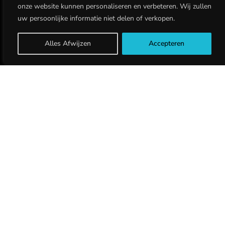
onze website kunnen personaliseren en verbeteren. Wij zullen
uw persoonlijke informatie niet delen of verkopen.
Alles Afwijzen
Accepteren
Hoe doeltreffend is de beveiliging van jouw organisatie tegen
potentiële bedreigingen? Het aantal cyberaanvallen blijft gestaag
toenemen, met prognoses die suggereren dat tegen 2028 maar liefst
75% van alle organisaties het slachtoffer zal worden van
ransomware-aanvallen. In een tijdperk waarin IT-faciliteiten een